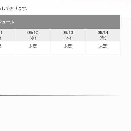
ちしております。
ジュール
11
08/12
08/13
08/14
)
(水)
(木)
(金)
定
未定
未定
未定